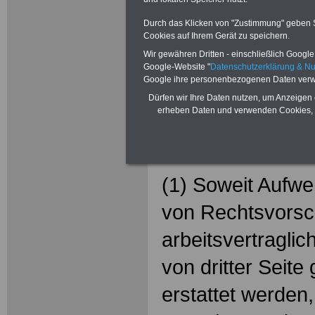
Bundesbeihilfe
Durch das Klicken von "Zustimmung" geben Sie
Bundesbeih
Cookies auf Ihrem Gerät zu speichern.
Wir gewähren Dritten - einschließlich Google -
(BBhV):
Google-Website "
Datenschutzerklärung & N
Google ihre personenbezogenen Daten verw
§ 9 Anrech
Dürfen wir Ihre Daten nutzen, um Anzeigen 
erheben Daten und verwenden Cookies, 
Erstattung
Sachleistu
(1) Soweit Aufw
von Rechtsvorsch
arbeitsvertragli
von dritter Seite
erstattet werden,