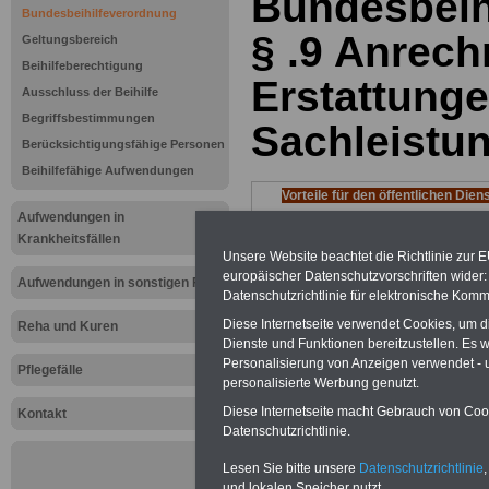
Bundesbeih
Bundesbeihilfeverordnung
§ .9 Anrec
Geltungsbereich
Beihilfeberechtigung
Erstattung
Ausschluss der Beihilfe
Begriffsbestimmungen
Sachleistu
Berücksichtigungsfähige Personen
Beihilfefähige Aufwendungen
Vorteile für den öffentlichen Dien
Aufwendungen in
Vergleichen und sparen:
Baufinanzie
Berufsunfähigkeitsabsicherung
Krankheitsfällen
Kapitalanlagen
-
Unsere Website beachtet die Richtlinie zur 
Krankenzusatzversicherung
-
Priv
europäischer Datenschutzvorschriften wide
Aufwendungen in sonstigen Fällen
Krankenversicherung - zuerst
Datenschutzrichtlinie für elektronische Komm
vergleichen, dann unterschreiben
-
On
Diese Internetseite verwendet Cookies, um 
Vergleich Gesetzliche Krankenkass
Reha und Kuren
Zahnzusatzversicherung
-
Dienste und Funktionen bereitzustellen. Es
Personalisierung von Anzeigen verwendet - un
Brutto/Netto:
>>>hier können Sie e
Pflegefälle
personalisierte Werbung genutzt.
ausrechnen lassen
Diese Internetseite macht Gebrauch von Cooki
Kontakt
Datenschutzrichtlinie.
Zur Übersicht d
Lesen Sie bitte unsere
Datenschutzrichtlinie
,
und lokalen Speicher nutzt.