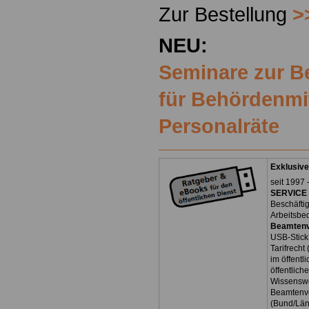
Zur Bestellung
>
NEU:
Seminare zur 
für Behördenmi
Personalräte
Exklusive
seit 1997 
SERVICE 
Beschäfti
Arbeitsbe
Beamtenv
USB-Stick
Tarifrecht
im öffent
öffentlich
Wissenswe
Beamtenve
(Bund/Lä