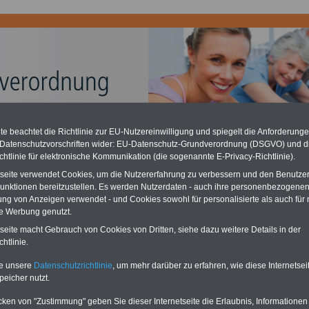
chzahlung für Beamte auch im Ruhestand (zu geringe Alimentation)
e beachtet die Richtlinie zur EU-Nutzereinwilligung und spiegelt die Anforderung
desverfassungsgericht hat die Berliner Landesbesoldung für verfassungs-
 Datenschutzvorschriften wider: EU-Datenschutz-Grundverordnung (DSGVO) und d
rklärt (Berlin muss bis
März 2027 eine Neuregelung der Besoldung
chtlinie für elektronische Kommunikation (die sogenannte E-Privacy-Richtlinie).
eßen). Auch beim Bund (Beamte & Ruhestandsbeamte) gibt es teilweise
chzahlungen (Medienberichten zufolge liegt diese für
alle (!) Beamte
tseite verwendet Cookies, um die Nutzererfahrung zu verbessern und den Benutze
en
mind. 3.000 und 13.000 Euro
, Der INFO-SERVICE gibt hierzu eine
unktionen bereitzustellen. Es werden Nutzerdaten - auch ihre personenbezogenen
re heraus, die unmittelbar nach dem Beschluss des Gesetzentwurfs der
ung von Anzeigen verwendet - und Cookies sowohl für personalisierte als auch für 
gierung vorgelegt wird (im II. Quartal.2026) >>>
zur (Vor)Bestellung
te Werbung genutzt.
schüre
.
tseite macht Gebrauch von Cookies von Dritten, siehe dazu weitere Details in der
htlinie.
beihilfeverordnung: § 15 Implantologische,
te unsere
Datenschutzrichtlinie
, um mehr darüber zu erfahren, wie diese Internetse
orthopädische, funktionsanalytische und
peicher nutzt.
onstherapeutische Leistungen
cken von "Zustimmung" geben Sie dieser Internetseite die Erlaubnis, Informationen