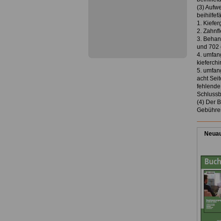
(3) Aufw
beihilfef
1. Kiefe
2. Zahnf
3. Behan
und 702 
4. umfan
kieferch
5. umfan
acht Sei
fehlende
Schlussbi
(4) Der 
Gebühren
Neuau