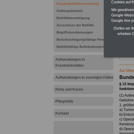
Cookies auf I
Vort
Bundesbeihilfeverordnung
Verglei
Wir gewähren D
Geltungsbereich
Be
Google-Websi
Beihilfeberechtigung
Google ihre 
Kran
Ausschluss der Beihilfe
Dürfen wir I
K
Begriffsbestimmungen
verglei
erheben D
Vergle
Berücksichtigungsfähige Personen
Beihilfefähige Aufwendungen
Brut
Aufwendungen in
Krankheitsfällen
Zur Über
Bunde
Aufwendungen in sonstigen Fällen
§ 15 Imp
funktion
Reha und Kuren
(1) Aufw
Gebühren
Pflegefälle
1. größer
a) Tumor
Kontakt
b) Entzü
c) Operat
Keratozy
d) Operat
Implantat