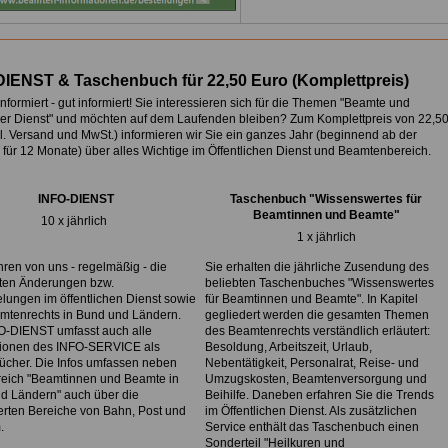
DIENST & Taschenbuch für 22,50 Euro
(
Komplettpreis)
nformiert - gut informiert! Sie interessieren sich für die Themen "Beamte und
cher Dienst" und möchten auf dem Laufenden bleiben? Zum Komplettpreis von
22,5
l. Versand und MwSt.) informieren wir Sie ein ganzes Jahr (beginnend ab der
für 12 Monate) über alles Wichtige im Öffentlichen Dienst und Beamtenbereich.
INFO-DIENST
Taschenbuch "Wissenswertes für
Beamtinnen und Beamte"
10 x jährlich
1 x jährlich
hren von uns - regelmäßig - die
Sie erhalten die jährliche Zusendung des
sten Änderungen bzw.
beliebten Taschenbuches "Wissenswertes
lungen im öffentlichen Dienst sowie
für Beamtinnen und Beamte". In Kapitel
mtenrechts in Bund und Ländern.
gegliedert werden die gesamten Themen
O-DIENST umfasst auch alle
des Beamtenrechts verständlich erläutert:
tionen des INFO-SERVICE als
Besoldung, Arbeitszeit, Urlaub,
ücher. Die Infos umfassen neben
Nebentätigkeit, Personalrat, Reise- und
eich "Beamtinnen und Beamte in
Umzugskosten, Beamtenversorgung und
d Ländern" auch über die
Beihilfe. Daneben erfahren Sie die Trends
ierten Bereiche von Bahn, Post und
im Öffentlichen Dienst. Als zusätzlichen
.
Service enthält das Taschenbuch einen
Sonderteil "Heilkuren und