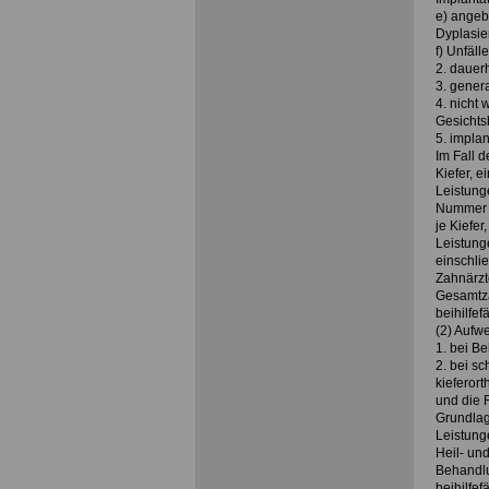
e) angeb
Dyplasie
f) Unfälle
2. dauer
3. gener
4. nicht
Gesichts
5. impla
Im Fall 
Kiefer, e
Leistunge
Nummer 1
je Kiefer
Leistung
einschli
Zahnärzte
Gesamtza
beihilfef
(2) Aufw
1. bei B
2. bei s
kieferor
und die 
Grundlag
Leistung
Heil- un
Behandlu
beihilfef