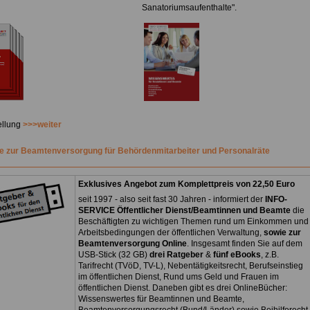
Sanatoriumsaufenthalte".
ellung
>>>weiter
 zur Beamtenversorgung für Behördenmitarbeiter und Personalräte
Exklusives Angebot zum Komplettpreis von 22,50 Euro
seit 1997 - also seit fast 30 Jahren - informiert der
INFO-
SERVICE Öffentlicher Dienst/Beamtinnen und Beamte
die
Beschäftigten zu wichtigen Themen rund um Einkommen und
Arbeitsbedingungen der öffentlichen Verwaltung,
sowie zur
Beamtenversorgung Online
. Insgesamt finden Sie auf dem
USB-Stick (32 GB)
drei Ratgeber
&
fünf eBooks
, z.B.
Tarifrecht (TVöD, TV-L), Nebentätigkeitsrecht, Berufseinstieg
im öffentlichen Dienst, Rund ums Geld und Frauen im
öffentlichen Dienst. Daneben gibt es drei OnlineBücher:
Wissenswertes für Beamtinnen und Beamte,