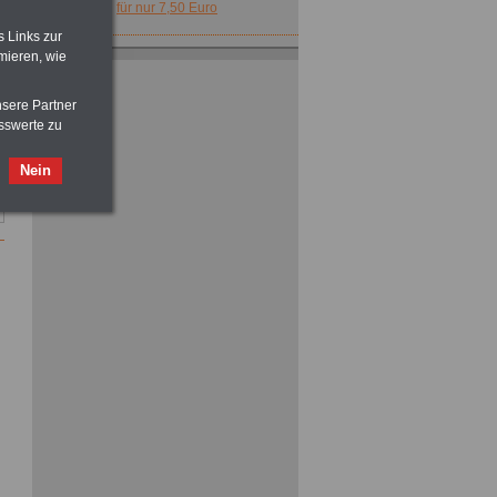
für nur 7,50 Euro
s Links zur
mieren, wie
nsere Partner
sswerte zu
Neu aufgelegt: Buch
Nein
Nebentätigkeitsrecht des oeffentlichen
Dienstes
für nur 7,50 Euro
Taschenbuch
Beihilferecht in
Bund und Ländern
für nur 7,50 Euro