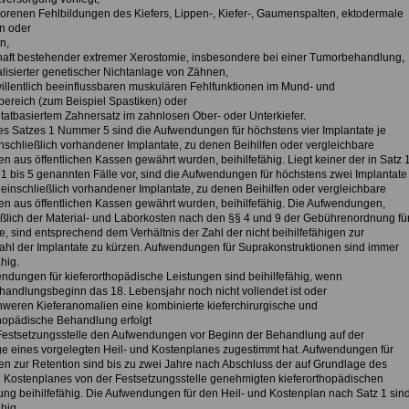
orenen Fehlbildungen des Kiefers, Lippen-, Kiefer-, Gaumenspalten, ektodermale
n oder
n,
haft bestehender extremer Xerostomie, insbesondere bei einer Tumorbehandlung,
alisierter genetischer Nichtanlage von Zähnen,
 willentlich beeinflussbaren muskulären Fehlfunktionen im Mund- und
bereich (zum Beispiel Spastiken) oder
ntatbasiertem Zahnersatz im zahnlosen Ober- oder Unterkiefer.
des Satzes 1 Nummer 5 sind die Aufwendungen für höchstens vier Implantate je
inschließlich vorhandener Implantate, zu denen Beihilfen oder vergleichbare
n aus öffentlichen Kassen gewährt wurden, beihilfefähig. Liegt keiner der in Satz 
 bis 5 genannten Fälle vor, sind die Aufwendungen für höchstens zwei Implantate
, einschließlich vorhandener Implantate, zu denen Beihilfen oder vergleichbare
en aus öffentlichen Kassen gewährt wurden, beihilfefähig. Die Aufwendungen,
eßlich der Material- und Laborkosten nach den §§ 4 und 9 der Gebührenordnung fü
, sind entsprechend dem Verhältnis der Zahl der nicht beihilfefähigen zur
hl der Implantate zu kürzen. Aufwendungen für Suprakonstruktionen sind immer
ähig.
endungen für kieferorthopädische Leistungen sind beihilfefähig, wenn
ehandlungsbeginn das 18. Lebensjahr noch nicht vollendet ist oder
chweren Kieferanomalien eine kombinierte kieferchirurgische und
thopädische Behandlung erfolgt
Festsetzungsstelle den Aufwendungen vor Beginn der Behandlung auf der
e eines vorgelegten Heil- und Kostenplanes zugestimmt hat. Aufwendungen für
en zur Retention sind bis zu zwei Jahre nach Abschluss der auf Grundlage des
d Kostenplanes von der Festsetzungsstelle genehmigten kieferorthopädischen
ng beihilfefähig. Die Aufwendungen für den Heil- und Kostenplan nach Satz 1 sin
ähig.