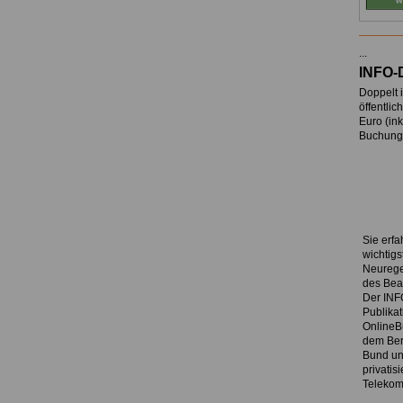
...
INFO-
Doppelt i
öffentli
Euro
(ink
Buchung 
Sie erfa
wichtig
Neurege
des Bea
Der INF
Publika
OnlineB
dem Ber
Bund un
privatis
Telekom