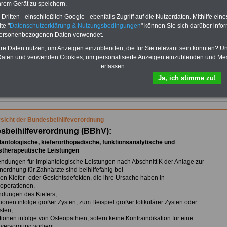
hrem Gerät zu speichern.
PDF-SERVICE: zehn eBooks zu den
eile für den öffentlichen Dienst
wichtigsten Themen für Beamte und
chen und sparen:
Baufinanzierung
-
ritten - einschließlich Google - ebenfalls Zugriff auf die Nutzerdaten. Mithilfe eine
dem Öffentlichen Dienst
rufsunfähigkeitsabsicherung
-
te "
Datenschutzerklärung & Nutzungsbedingungen
" können Sie sich darüber infor
Für nur 15 Euro im Jahr können Sie mehr
Kapitalanlagen
-
personenbezogenen Daten verwendet.
als zehn Taschenbücher als eBook
kenzusatzversicherung
-
Private
herunterladen: Beamtenrecht, Besoldung,
hre Daten nutzen, um Anzeigen einzublenden, die für Sie relevant sein könnten? U
rankenversicherung - zuerst
Beamtenversorgung, Beihilfe) sowie
chen, dann unterschreiben
-
Online-
aten und verwenden Cookies, um personalisierte Anzeigen einzublenden und Me
Nebentätigkeitsrecht, Tarifrecht, Frauen
ich Gesetzliche Krankenkassen
-
erfassen.
im öffentlichen Dienst. Sie können die
Zahnzusatzversicherung
-
Ja, ich stimme zu!
eBooks herunterladen, ausdrucken und
to/Netto:
>>>hier können Sie es
lesen
>>>mehr Informationen
ausrechnen lassen
sicht der Bundesbeihilfeverordnung
sbeihilfeverordnung (BBhV):
lantologische, kieferorthopädische, funktionsanalytische und
stherapeutische Leistungen
endungen für implantologische Leistungen nach Abschnitt K der Anlage zur
ordnung für Zahnärzte sind beihilfefähig bei
en Kiefer- oder Gesichtsdefekten, die ihre Ursache haben in
operationen,
ndungen des Kiefers,
ionen infolge großer Zysten, zum Beispiel großer folikulärer Zysten oder
sten,
ionen infolge von Osteopathien, sofern keine Kontraindikation für eine
versorgung vorliegt,