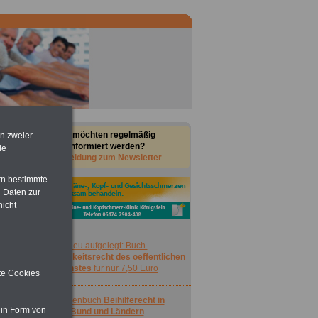
Sie möchten regelmäßig
en zweier
informiert werden?
ie
Anmeldung zum Newsletter
rn bestimmte
 Daten zur
nicht
Neu aufgelegt: Buch
Nebentätigkeitsrecht des oeffentlichen
Dienstes
für nur 7,50 Euro
ite Cookies
Taschenbuch
Beihilferecht in
 in Form von
Bund und Ländern