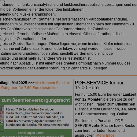
endungen für funktionsanalytische und funktionstherapeutische Leistungen sind nu
ähig bei Vorliegen einer der folgenden Indikationen:
rgelenk- und Muskelerkrankungen,
leischerkrankungen im Rahmen einer systematischen Parodontalbehandlung,
dlungen mit Aufbissbehelfen mit adjustierten Oberflächen nach den Nummern 701
des Gebührenverzeichnisses der Gebührenordnung für Zahnärzte,
greiche kieferorthopädische Maßnahmen einschließlich kieferorthopädisch-
irurgischer Operationen oder
greiche Gebiss-Sanierungen. Diese liegen vor, wenn in einem Kiefer mindestens
tenzähne mit Zahnersatz, Kronen oder Inlays versorgt werden müssen, wobei
 Zähne sanierungsbedürftigen gleichgestellt werden und die richtige
ssstellung nicht mehr auf andere Weise feststellbar ist.
Befund nach Absatz 3 ist mit einem geeigneten Formblatt nach Nummer 800 des
verzeichnisses der Gebührenordnung für Zahnärzte zu belegen.
PDF-SERVICE
für nur
flage: Mai 2025 >>>
hier können Sie den
15,00 Euro
Ratgeber für 7,50 Euro bestellen
Für nur 15,00 Euro bei einer
Laufzeit
von 12 Monaten
bleiben Sie zu den
wichtigsten Fragen zum Öffentlichen
Dienst auf dem Laufenden, u.a. auch
zur Beamtenversorgung -Online.
Sie finden im Portal des PDF-
SERVICE zehn Bücher bzw. eBooks
zum herunterladen, lesen und
ausdrucken.
Mehr Infos