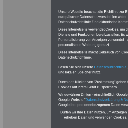
Bundesbeih
(BBhV):
Unsere Website beachtet die Richtlinie zur 
europäischer Datenschutzvorschriften wide
Datenschutzrichtlinie für elektronische Komm
§ 22 Arznei- un
Diese Internetseite verwendet Cookies, um 
Dienste und Funktionen bereitzustellen. Es
(1) Aufwendungen
Personalisierung von Anzeigen verwendet - un
personalisierte Werbung genutzt.
Ärztin, einem Arz
Diese Internetseite macht Gebrauch von Cooki
Datenschutzrichtlinie.
einem Zahnarzt, e
Lesen Sie bitte unsere
Datenschutzrichtlinie
,
oder einem Heilp
und lokalen Speicher nutzt.
Durch das Klicken von "Zustimmung" geben Sie
Umfang schriftli
Cookies auf Ihrem Gerät zu speichern.
bei einer ambul
Wir gewähren Dritten - einschließlich Google -
Google-Website "
Datenschutzerklärung & N
Google ihre personenbezogenen Daten verw
verbrauchten Arz
Dürfen wir Ihre Daten nutzen, um Anzeigen 
Verbandmittel s
erheben Daten und verwenden Cookies, 