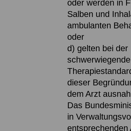
oder werden in F
Salben und Inhal
ambulanten Beha
oder
d) gelten bei de
schwerwiegender
Therapiestandar
dieser Begründun
dem Arzt ausnah
Das Bundesminis
in Verwaltungsvor
entsprechenden A