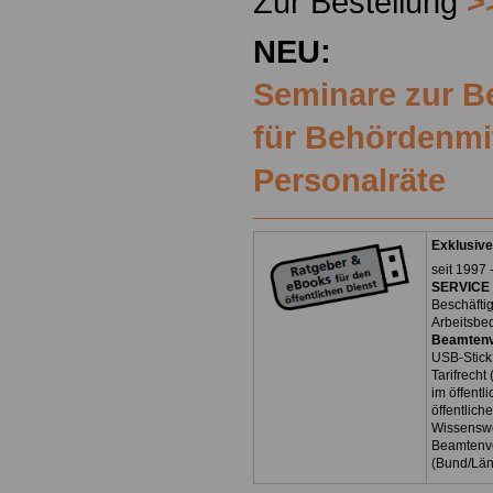
Zur Bestellung
>
NEU:
Seminare zur 
für Behördenmi
Personalräte
Exklusive
seit 1997 
SERVICE 
Beschäfti
Arbeitsbe
Beamtenv
USB-Stick
Tarifrecht
im öffent
öffentlich
Wissenswe
Beamtenve
(Bund/Lä