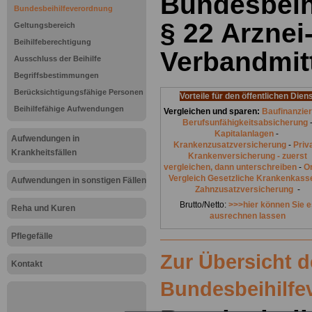
Bundesbeih
Bundesbeihilfeverordnung
§ 22 Arznei
Geltungsbereich
Beihilfeberechtigung
Verbandmit
Ausschluss der Beihilfe
Begriffsbestimmungen
Berücksichtigungsfähige Personen
Vorteile für den öffentlichen Dien
Beihilfefähige Aufwendungen
Vergleichen und sparen:
Baufinanzie
Berufsunfähigkeitsabsicherung
Kapitalanlagen
-
Aufwendungen in
Krankenzusatzversicherung
-
Priv
Krankheitsfällen
Krankenversicherung - zuerst
vergleichen, dann unterschreiben
-
On
Vergleich Gesetzliche Krankenkass
Aufwendungen in sonstigen Fällen
Zahnzusatzversicherung
-
Brutto/Netto:
>>>hier können Sie e
Reha und Kuren
ausrechnen lassen
Pflegefälle
Zur Übersicht d
Kontakt
Bundesbeihilfe