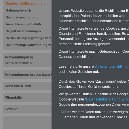
Bundesbeih
Bundesbeihilfeverordnung
§ 16 Auslag
Unsere Website beachtet die Richtlinie zur 
Geltungsbereich
europäischer Datenschutzvorschriften wide
Beihilfeberechtigung
Datenschutzrichtlinie für elektronische Komm
und Labork
Ausschluss der Beihilfe
Diese Internetseite verwendet Cookies, um 
Begriffsbestimmungen
Dienste und Funktionen bereitzustellen. Es
Berücksichtigungsfähige Personen
Personalisierung von Anzeigen verwendet - un
Vorteile für den öffentlichen Dien
personalisierte Werbung genutzt.
Beihilfefähige Aufwendungen
Vergleichen und sparen:
Baufinanzie
Berufsunfähigkeitsabsicherung
Diese Internetseite macht Gebrauch von Cooki
Kapitalanlagen
-
Datenschutzrichtlinie.
Aufwendungen in
Krankenzusatzversicherung
-
Priv
Krankheitsfällen
Krankenversicherung - zuerst
Lesen Sie bitte unsere
Datenschutzrichtlinie
,
vergleichen, dann unterschreiben
-
On
und lokalen Speicher nutzt.
Vergleich Gesetzliche Krankenkass
Aufwendungen in sonstigen Fällen
Zahnzusatzversicherung
-
Durch das Klicken von "Zustimmung" geben Sie
Brutto/Netto:
>>>hier können Sie e
Reha und Kuren
Cookies auf Ihrem Gerät zu speichern.
ausrechnen lassen
Wir gewähren Dritten - einschließlich Google -
Pflegefälle
Google-Website "
Datenschutzerklärung & N
Google ihre personenbezogenen Daten verw
Zur Übersicht d
Kontakt
Dürfen wir Ihre Daten nutzen, um Anzeigen 
Bundesbeihilfe
erheben Daten und verwenden Cookies, 