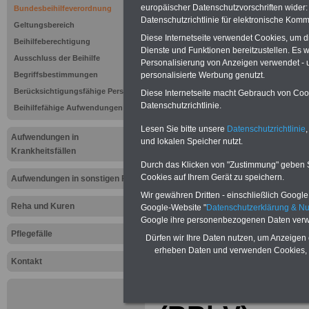
Bundesbeih
europäischer Datenschutzvorschriften wide
Bundesbeihilfeverordnung
Datenschutzrichtlinie für elektronische Komm
§ 12 Ärztli
Geltungsbereich
Diese Internetseite verwendet Cookies, um 
Beihilfeberechtigung
Dienste und Funktionen bereitzustellen. Es
Ausschluss der Beihilfe
Personalisierung von Anzeigen verwendet - un
Vorteile für den öffentlichen Dien
personalisierte Werbung genutzt.
Begriffsbestimmungen
Vergleichen und sparen:
Baufinanzie
Berücksichtigungsfähige Personen
Diese Internetseite macht Gebrauch von Cooki
Berufsunfähigkeitsabsicherung
Kapitalanlagen
-
Datenschutzrichtlinie.
Beihilfefähige Aufwendungen
Krankenzusatzversicherung
-
Priv
Krankenversicherung - zuerst
Lesen Sie bitte unsere
Datenschutzrichtlinie
,
Aufwendungen in
vergleichen, dann unterschreiben
-
On
und lokalen Speicher nutzt.
Vergleich Gesetzliche Krankenkass
Krankheitsfällen
Zahnzusatzversicherung
-
Durch das Klicken von "Zustimmung" geben Sie
Brutto/Netto:
>>>hier können Sie e
Cookies auf Ihrem Gerät zu speichern.
Aufwendungen in sonstigen Fällen
ausrechnen lassen
Wir gewähren Dritten - einschließlich Google -
Reha und Kuren
Google-Website "
Datenschutzerklärung & N
Google ihre personenbezogenen Daten verw
Zur Übersicht d
Pflegefälle
Dürfen wir Ihre Daten nutzen, um Anzeigen 
erheben Daten und verwenden Cookies, 
Bundesbeihilfe
Kontakt
Bundesbeih