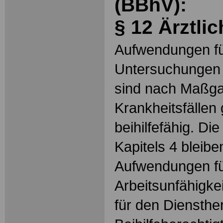
(BBhV):
§ 12 Ärztli
Aufwendungen fü
Untersuchungen
sind nach Maßga
Krankheitsfällen 
beihilfefähig. Di
Kapitels 4 bleibe
Aufwendungen f
Arbeitsunfähigke
für den Diensthe